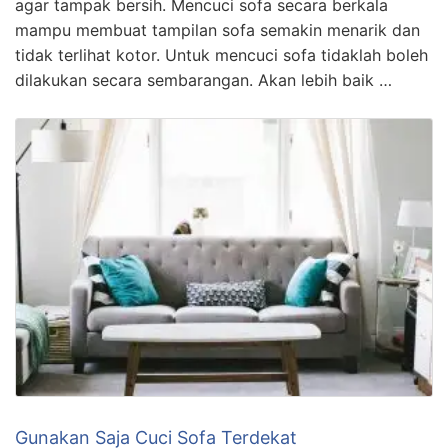
agar tampak bersih. Mencuci sofa secara berkala
mampu membuat tampilan sofa semakin menarik dan
tidak terlihat kotor. Untuk mencuci sofa tidaklah boleh
dilakukan secara sembarangan. Akan lebih baik …
Gunakan Saja Cuci Sofa Terdekat