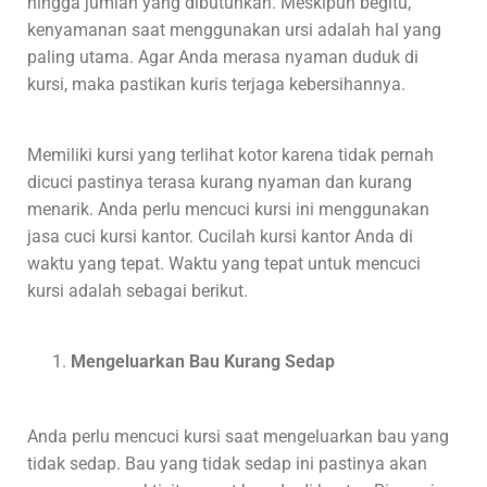
hingga jumlah yang dibutuhkan. Meskipun begitu,
kenyamanan saat menggunakan ursi adalah hal yang
paling utama. Agar Anda merasa nyaman duduk di
kursi, maka pastikan kuris terjaga kebersihannya.
Memiliki kursi yang terlihat kotor karena tidak pernah
dicuci pastinya terasa kurang nyaman dan kurang
menarik. Anda perlu mencuci kursi ini menggunakan
jasa cuci kursi kantor. Cucilah kursi kantor Anda di
waktu yang tepat. Waktu yang tepat untuk mencuci
kursi adalah sebagai berikut.
Mengeluarkan Bau Kurang Sedap
Anda perlu mencuci kursi saat mengeluarkan bau yang
tidak sedap. Bau yang tidak sedap ini pastinya akan