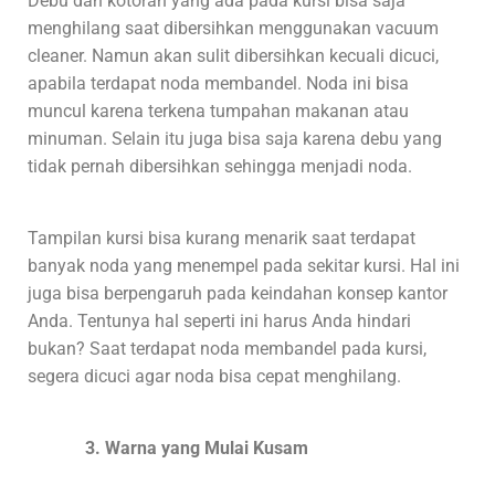
Debu dan kotoran yang ada pada kursi bisa saja
menghilang saat dibersihkan menggunakan vacuum
cleaner. Namun akan sulit dibersihkan kecuali dicuci,
apabila terdapat noda membandel. Noda ini bisa
muncul karena terkena tumpahan makanan atau
minuman. Selain itu juga bisa saja karena debu yang
tidak pernah dibersihkan sehingga menjadi noda.
Tampilan kursi bisa kurang menarik saat terdapat
banyak noda yang menempel pada sekitar kursi. Hal ini
juga bisa berpengaruh pada keindahan konsep kantor
Anda. Tentunya hal seperti ini harus Anda hindari
bukan? Saat terdapat noda membandel pada kursi,
segera dicuci agar noda bisa cepat menghilang.
3. Warna yang Mulai Kusam