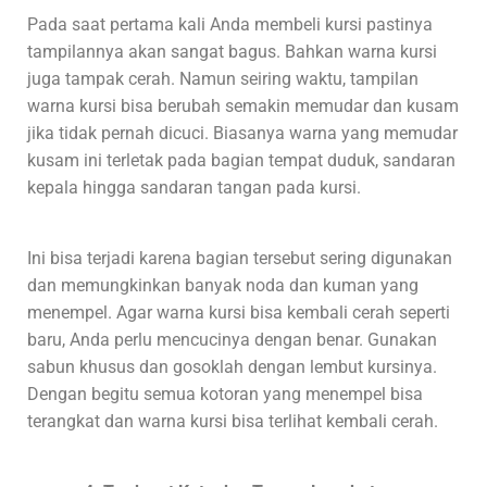
Pada saat pertama kali Anda membeli kursi pastinya
tampilannya akan sangat bagus. Bahkan warna kursi
juga tampak cerah. Namun seiring waktu, tampilan
warna kursi bisa berubah semakin memudar dan kusam
jika tidak pernah dicuci. Biasanya warna yang memudar
kusam ini terletak pada bagian tempat duduk, sandaran
kepala hingga sandaran tangan pada kursi.
Ini bisa terjadi karena bagian tersebut sering digunakan
dan memungkinkan banyak noda dan kuman yang
menempel. Agar warna kursi bisa kembali cerah seperti
baru, Anda perlu mencucinya dengan benar. Gunakan
sabun khusus dan gosoklah dengan lembut kursinya.
Dengan begitu semua kotoran yang menempel bisa
terangkat dan warna kursi bisa terlihat kembali cerah.