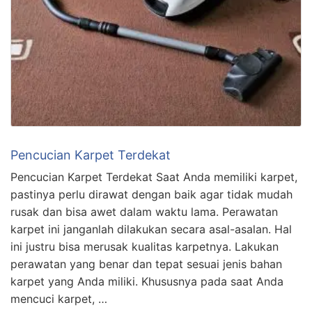
Pencucian Karpet Terdekat
Pencucian Karpet Terdekat Saat Anda memiliki karpet,
pastinya perlu dirawat dengan baik agar tidak mudah
rusak dan bisa awet dalam waktu lama. Perawatan
karpet ini janganlah dilakukan secara asal-asalan. Hal
ini justru bisa merusak kualitas karpetnya. Lakukan
perawatan yang benar dan tepat sesuai jenis bahan
karpet yang Anda miliki. Khususnya pada saat Anda
mencuci karpet, …