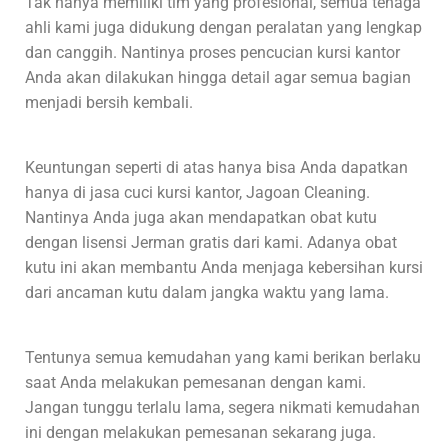
Tak hanya memiliki tim yang profesional, semua tenaga
ahli kami juga didukung dengan peralatan yang lengkap
dan canggih. Nantinya proses pencucian kursi kantor
Anda akan dilakukan hingga detail agar semua bagian
menjadi bersih kembali.
Keuntungan seperti di atas hanya bisa Anda dapatkan
hanya di jasa cuci kursi kantor, Jagoan Cleaning.
Nantinya Anda juga akan mendapatkan obat kutu
dengan lisensi Jerman gratis dari kami. Adanya obat
kutu ini akan membantu Anda menjaga kebersihan kursi
dari ancaman kutu dalam jangka waktu yang lama.
Tentunya semua kemudahan yang kami berikan berlaku
saat Anda melakukan pemesanan dengan kami.
Jangan tunggu terlalu lama, segera nikmati kemudahan
ini dengan melakukan pemesanan sekarang juga.