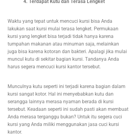
4. Terdapat Kutu dan Terasa Lengket
Waktu yang tepat untuk mencuci kursi bisa Anda
lakukan saat kursi mulai terasa lengket. Permukaan
kursi yang lengket bisa terjadi tidak hanya karena
tumpahan makanan atau minuman saja, melainkan
juga bisa karena kotoran dan bakteri. Apalagi jika mulai
muncul kutu di sekitar bagian kursi. Tandanya Anda
harus segera mencuci kursi kantor tersebut.
Munculnya kutu seperti ini terjadi karena bagian dalam
kursi sangat kotor. Hal ini menyebabkan kutu dan
serangga lainnya merasa nyaman berada di kursi
tersebut. Keadaan seperti ini sudah pasti akan membuat
Anda merasa terganggu bukan? Untuk itu segera cuci
kursi yang Anda miliki menggunakan jasa cuci kursi
kantor.