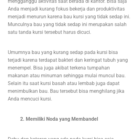
mengganggu aktivitas saat berada di kantor. Bisa saja
Anda menjadi kurang fokus bekerja dan produktivitas
menjadi menurun karena bau kursi yang tidak sedap ini.
Munculnya bau yang tidak sedap ini merupakan salah
satu tanda kursi tersebut harus dicuci.
Umumnya bau yang kurang sedap pada kursi bisa
terjadi karena terdapat bakteri dan keringat tubuh yang
menempel. Bisa juga akibat terkena tumpahan
makanan atau minuman sehingga mulai muncul bau.
Selain itu saat kursi basah atau lembab juga dapat
menimbulkan bau. Bau tersebut bisa menghilang jika
Anda mencuci kursi.
2. Memiliki Noda yang Membandel