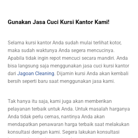
Gunakan Jasa Cuci Kursi Kantor Kami!
Selama kursi kantor Anda sudah mulai terlihat kotor,
maka sudah waktunya Anda segera mencucinya.
Apabila tidak ingin repot mencuci secara mandiri. Anda
bisa langsung saja menggunakan jasa cuci kursi kantor
dari
Jagoan Cleaning
. Dijamin kursi Anda akan kembali
bersih seperti baru saat menggunakan jasa kami.
Tak hanya itu saja, kami juga akan memberikan
pelayanan terbaik untuk Anda. Untuk masalah harganya
Anda tidak perlu cemas, nantinya Anda akan
mendapatkan penawaran harga terbaik saat melakukan
konsultasi dengan kami. Segera lakukan konsultasi