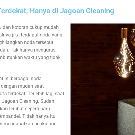
Terdekat, Hanya di Jagoan Cleaning
u dan kotoran cukup mudah
lnya jika terdapat noda yang
hilangkan noda tersebut
udah. Tak hanya menguras
mbutuhkan waktu yang tidak
at ini berbagai noda
n dengan mudah saat
a terdekat. Terlebih lagi saat
 Jagoan Cleaning. Sudah
kan terlihat seperti baru
embandel. Tidak hanya itu
n mendapatkan berikut ini.